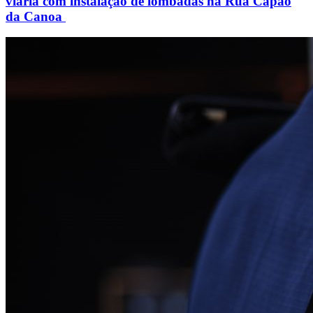
viária com instalação de lombadas na Rua Capão
da Canoa